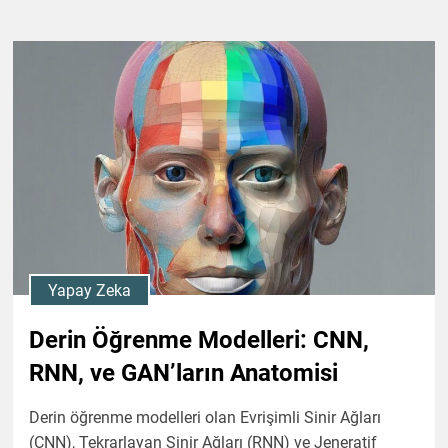
Yapay Zeka
Derin Öğrenme Modelleri: CNN,
RNN, ve GAN’ların Anatomisi
Derin öğrenme modelleri olan Evrişimli Sinir Ağları
(CNN), Tekrarlayan Sinir Ağları (RNN) ve Jeneratif